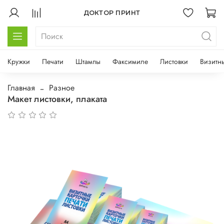
ДОКТОР ПРИНТ
Кружки
Печати
Штампы
Факсимиле
Листовки
Визитн
Главная
Разное
Макет листовки, плаката